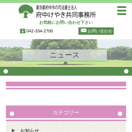
お気軽にお問い合わせ下さい
トップページ
042-334-2700
お問い合わせ
ご挨拶
事務所案内(寿町事務所)
ニュース
事務所案内(晴見町商店街事務
所)
初めての方へ
お知らせ
ブログ
お問い合わせ
カテゴリー
個人情報保護方針
お知らせ