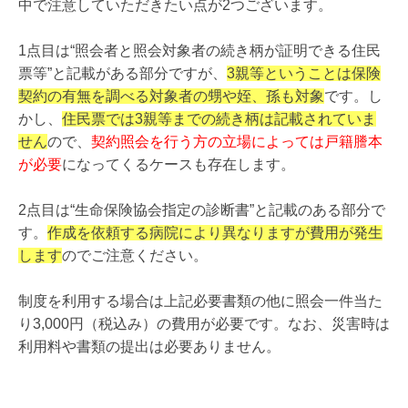
中で注意していただきたい点が2つございます。
1点目は“照会者と照会対象者の続き柄が証明できる住民
票等”と記載がある部分ですが、
3親等ということは保険
契約の有無を調べる対象者の甥や姪、孫も対象
です。し
かし、
住民票では3親等までの続き柄は記載されていま
せん
ので、
契約照会を行う方の立場によっては戸籍謄本
が必要
になってくるケースも存在します。
2点目は“生命保険協会指定の診断書”と記載のある部分で
す。
作成を依頼する病院により異なりますが費用が発生
します
のでご注意ください。
制度を利用する場合は上記必要書類の他に照会一件当た
り3,000円（税込み）の費用が必要です。なお、災害時は
利用料や書類の提出は必要ありません。