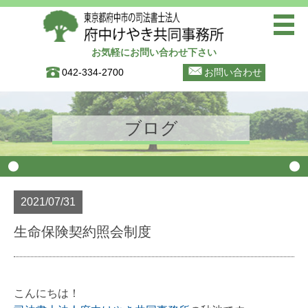
お気軽にお問い合わせ下さい
トップページ
042-334-2700
お問い合わせ
ご挨拶
事務所案内(寿町事務所)
ブログ
事務所案内(晴見町商店街事務
所)
初めての方へ
2021/07/31
お知らせ
生命保険契約照会制度
ブログ
お問い合わせ
個人情報保護方針
こんにちは！