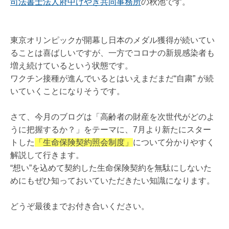
遺言書作成
司法書士法人府中けやき共同事務所
の秋池です。
相続に関するお手続き
不動産の名義変更
東京オリンピックが開幕し日本のメダル獲得が続いてい
ることは喜ばしいですが、一方でコロナの新規感染者も
住宅ローン完済後のお手続き
増え続けているという状態です。
会社法人登記
ワクチン接種が進んでいるとはいえまだまだ“自粛” が続
いていくことになりそうです。
さて、今月のブログは「高齢者の財産を次世代がどのよ
うに把握するか？」をテーマに、7月より新たにスター
トした
「生命保険契約照会制度」
について分かりやすく
解説して行きます。
“想い”を込めて契約した生命保険契約を無駄にしないた
めにもぜひ知っておいていただきたい知識になります。
どうぞ最後までお付き合いください。