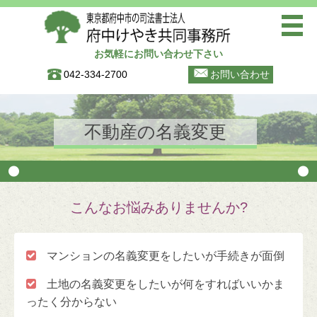
お気軽にお問い合わせ下さい
トップページ
042-334-2700
お問い合わせ
ご挨拶
事務所案内(寿町事務所)
不動産の名義変更
事務所案内(晴見町商店街事務
所)
初めての方へ
こんなお悩みありませんか?
お知らせ
ブログ

マンションの名義変更をしたいが手続きが面倒
お問い合わせ

土地の名義変更をしたいが何をすればいいかま
個人情報保護方針
ったく分からない